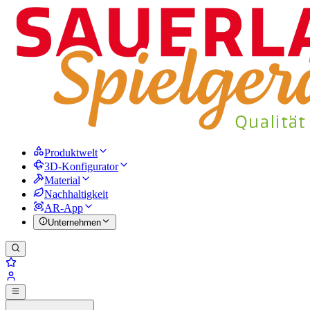
Produktwelt
3D-Konfigurator
Material
Nachhaltigkeit
AR-App
Unternehmen