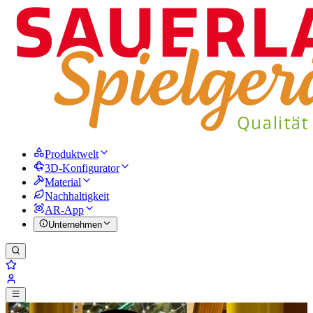
Produktwelt
3D-Konfigurator
Material
Nachhaltigkeit
AR-App
Unternehmen