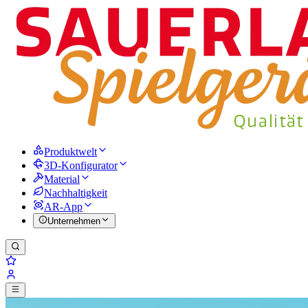
Produktwelt
3D-Konfigurator
Material
Nachhaltigkeit
AR-App
Unternehmen