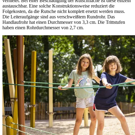
vernietet. Bei einer Beschädigung der Rutschfläche ist diese einzeln
austauschbar. Eine solche Konstruktionsweise reduziert die
Folgekosten, da die Rutsche nicht komplett ersetzt werden muss.
Die Leiteraufgänge sind aus verschweißtem Rundrohr. Das
Handlaufrohr hat einen Durchmesser von 3,3 cm. Die Trittstufen
haben einen Rohrdurchmesser von 2,7 cm.