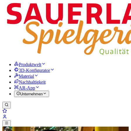
Produktwelt
3D-Konfigurator
Material
Nachhaltigkeit
AR-App
Unternehmen