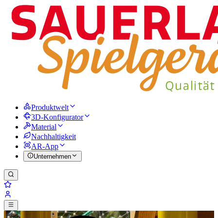
Produktwelt
3D-Konfigurator
Material
Nachhaltigkeit
AR-App
Unternehmen