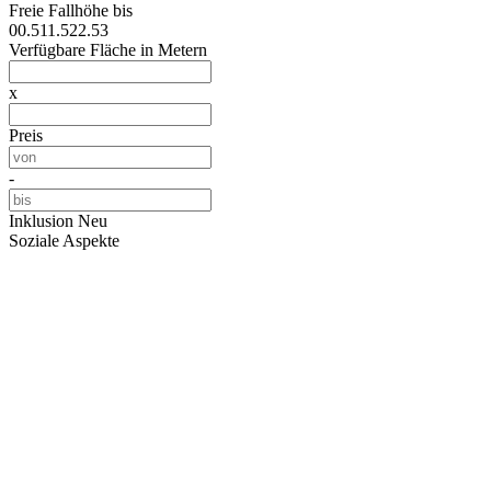
Freie Fallhöhe bis
0
0.5
1
1.5
2
2.5
3
Verfügbare Fläche in Metern
x
Preis
-
Inklusion
Neu
Soziale Aspekte