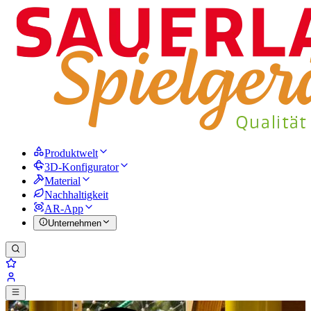
Produktwelt
3D-Konfigurator
Material
Nachhaltigkeit
AR-App
Unternehmen